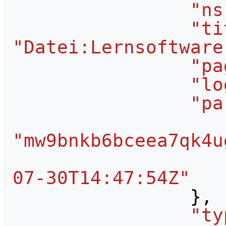
"ns
"ti
"Datei:Lernsoftware
"pa
"lo
"pa
"mw9bnkb6bceea7qk4u
07-30T14:47:54Z"
},
"ty