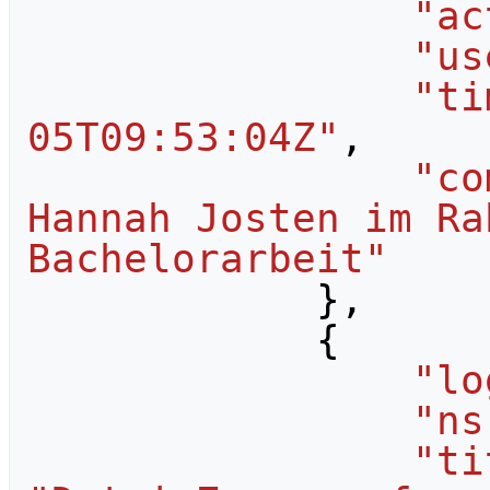
"ac
"us
"ti
05T09:53:04Z"
,
"co
Hannah Josten im Ra
Bachelorarbeit"
},
{
"lo
"ns
"ti