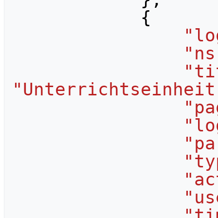
{
"lo
"ns
"ti
"Unterrichtseinheit
"pa
"lo
"pa
"ty
"ac
"us
"ti