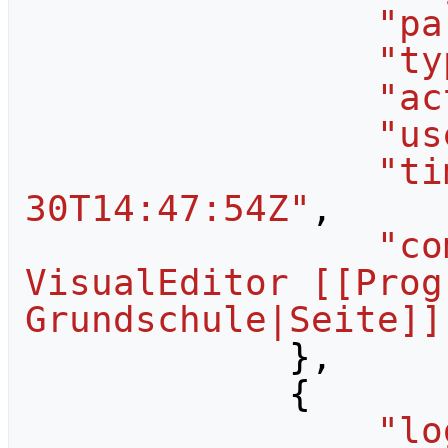
"pa
"ty
"ac
"us
"ti
30T14:47:54Z"
,
"co
VisualEditor [[Prog
Grundschule|Seite]]
},
{
"lo