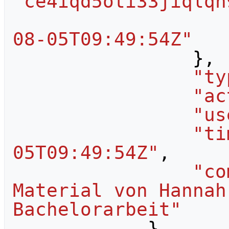
"ce4iqd5oti33jiqlqn
08-05T09:49:54Z"
},
"ty
"ac
"us
"ti
05T09:49:54Z"
,
"co
Material von Hannah
Bachelorarbeit"
},