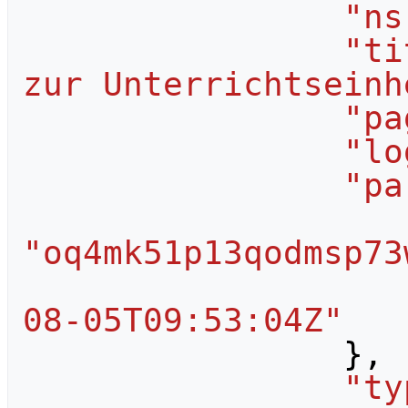
"ns
"ti
zur Unterrichtseinh
"pa
"lo
"pa
"oq4mk51p13qodmsp73
08-05T09:53:04Z"
},
"ty