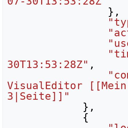
07-30T13:53:28Z"
},
"ty
"ac
"us
"ti
30T13:53:28Z"
,
"co
VisualEditor [[Mein
3|Seite]]"
},
{
"lo