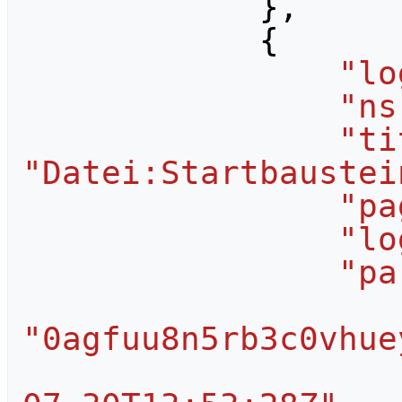
},
{
"lo
"ns
"ti
"Datei:Startbaustei
"pa
"lo
"pa
"0agfuu8n5rb3c0vhue