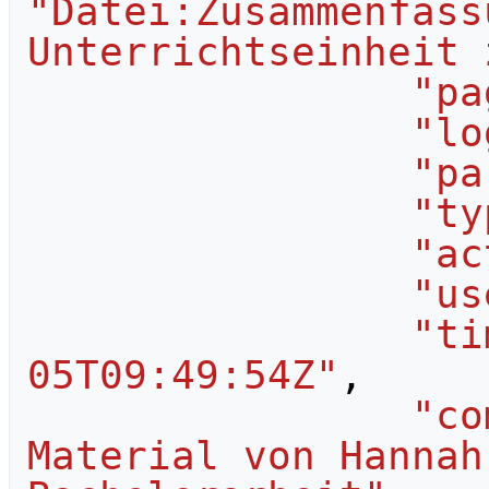
"Datei:Zusammenfass
Unterrichtseinheit 
"pa
"lo
"pa
"ty
"ac
"us
"ti
05T09:49:54Z"
,
"co
Material von Hannah