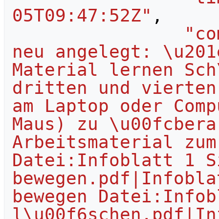
05T09:47:52Z"
,
"co
neu angelegt: \u201
Material lernen Sch
dritten und vierten
am Laptop oder Comp
Maus) zu \u00fcbera
Arbeitsmaterial zum
Datei:Infoblatt 1 S
bewegen.pdf|Infobla
bewegen Datei:Infob
l\u00f6schen.pdf|In