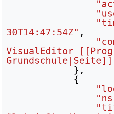
"ac
"us
"ti
30T14:47:54Z"
,
"co
VisualEditor [[Prog
Grundschule|Seite]]
},
{
"lo
"ns
"ti