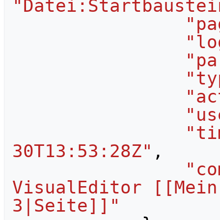
"Datei:Startbaustei
"pa
"lo
"pa
"ty
"ac
"us
"ti
30T13:53:28Z"
,
"co
VisualEditor [[Mein
3|Seite]]"