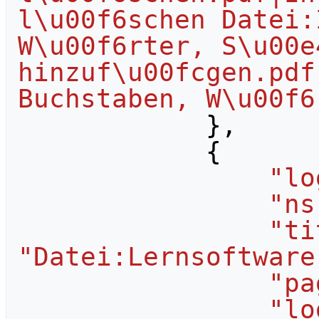
l\u00f6schen Datei:
W\u00f6rter, S\u00e4
hinzuf\u00fcgen.pdf
Buchstaben, W\u00f6
},
{
"lo
"ns
"ti
"Datei:Lernsoftware
"pa
"lo