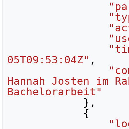
"pa
"ty
"ac
"us
"ti
05T09:53:04Z"
,
"co
Hannah Josten im Ra
Bachelorarbeit"
},
{
"lo