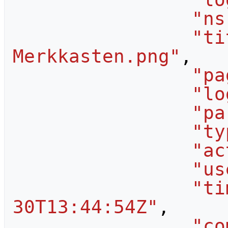
"ns
"ti
Merkkasten.png"
,
"pa
"lo
"pa
"ty
"ac
"us
"ti
30T13:44:54Z"
,
"co