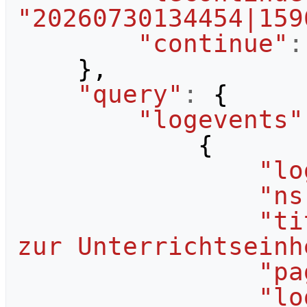
"20260730134454|159
"continue"
:
},
"query"
:
{
"logevents"
{
"lo
"ns
"ti
zur Unterrichtseinh
"pa
"lo