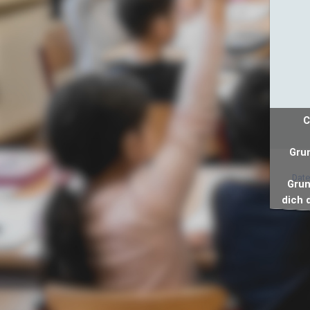
C
Grun
Date
Grun
dich 