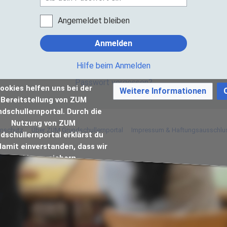
Angemeldet bleiben
Anmelden
Hilfe beim Anmelden
Passwort vergessen?
ookies helfen uns bei der
Weitere Informationen
Bereitstellung von ZUM
dschullernportal. Durch die
Nutzung von ZUM
nschutz
Über ZUM Grundschullernportal
Impressum & Haftungsausschlu
dschullernportal erklärst du
damit einverstanden, dass wir
Cookies speichern.