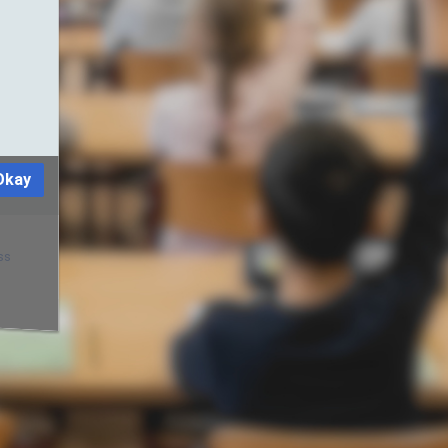
Okay
ss