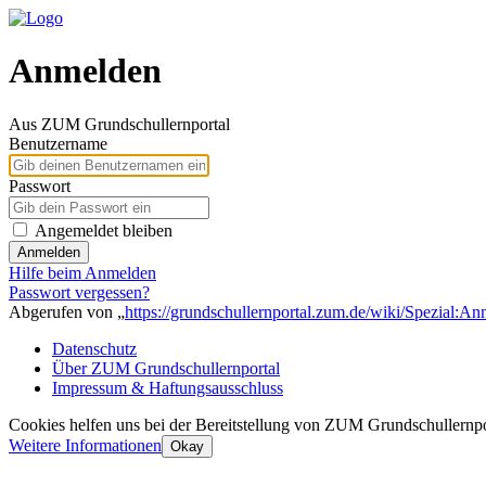
Anmelden
Aus ZUM Grundschullernportal
Benutzername
Passwort
Angemeldet bleiben
Anmelden
Hilfe beim Anmelden
Passwort vergessen?
Abgerufen von „
https://grundschullernportal.zum.de/wiki/Spezial:A
Datenschutz
Über ZUM Grundschullernportal
Impressum & Haftungsausschluss
Cookies helfen uns bei der Bereitstellung von ZUM Grundschullernpo
Weitere Informationen
Okay